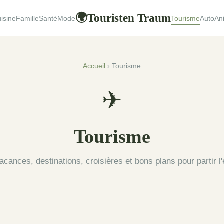
Touristen Traum
🌍
isine
Famille
Santé
Mode
Tourisme
Auto
An
Accueil
› Tourisme
✈
Tourisme
cances, destinations, croisières et bons plans pour partir l'e