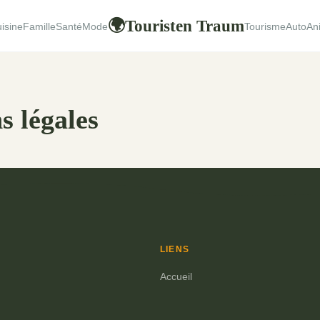
Touristen Traum
🌍
isine
Famille
Santé
Mode
Tourisme
Auto
An
s légales
LIENS
Accueil